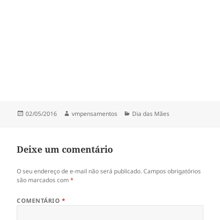
o
p
o
p
k
Publicado
Autor
Categorias
02/05/2016
vmpensamentos
Dia das Mães
em
Deixe um comentário
O seu endereço de e-mail não será publicado.
Campos obrigatórios
são marcados com
*
COMENTÁRIO
*