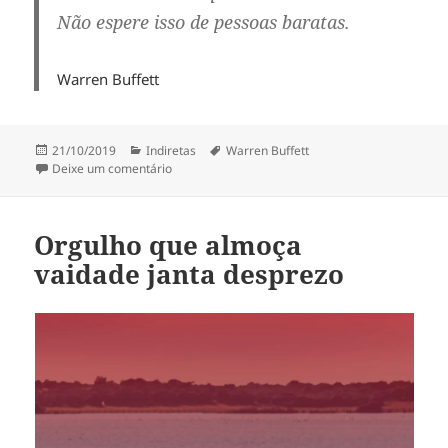
Não espere isso de pessoas baratas.
Warren Buffett
Publicado
Categorias
Tags
21/10/2019
Indiretas
Warren Buffett
em
em Honestidade é um presente muito caro
Deixe um comentário
Orgulho que almoça
vaidade janta desprezo