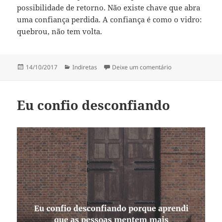
possibilidade de retorno. Não existe chave que abra
uma confiança perdida. A confiança é como o vidro:
quebrou, não tem volta.
Publicado
Categorias
em Confiança é co
14/10/2017
Indiretas
Deixe um comentário
em
Eu confio desconfiando