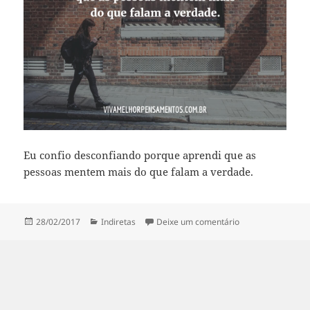
Eu confio desconfiando porque aprendi que as
pessoas mentem mais do que falam a verdade.
Publicado
Categorias
em Eu confio desc
28/02/2017
Indiretas
Deixe um comentário
em