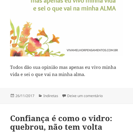
Todos dão sua opinião mas apenas eu vivo minha
vida e sei o que vai na minha alma.
Publicado
Categorias
em Apenas eu sei 
26/11/2017
Indiretas
Deixe um comentário
em
Confiança é como o vidro:
quebrou, não tem volta