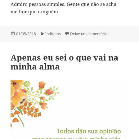
Admiro pessoas simples. Gente que não se acha
melhor que ninguém.
Publicado
Categorias
em Gente que não
01/05/2018
Indiretas
Deixe um comentário
em
Apenas eu sei o que vai na
minha alma