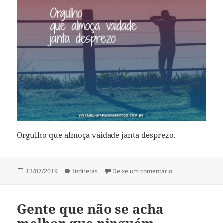
Orgulho que almoça vaidade janta desprezo.
Publicado
Categorias
em Orgulho que a
13/07/2019
Indiretas
Deixe um comentário
em
Gente que não se acha