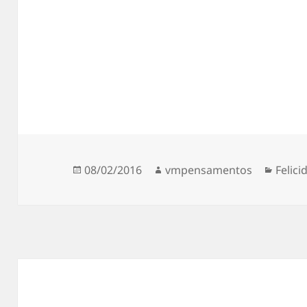
Publicado
Autor
Categ
08/02/2016
vmpensamentos
Felici
em