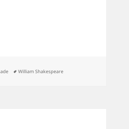
orias
Tags
dade
William Shakespeare