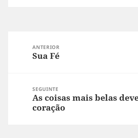
Navegação
de
ANTERIOR
Sua Fé
Post
Post
anterior:
SEGUINTE
As coisas mais belas dev
Próximo
coração
post: