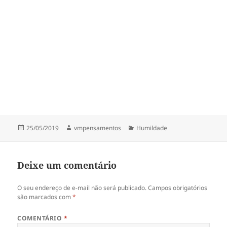
b
t
A
o
p
o
p
k
Publicado
Autor
Categorias
25/05/2019
vmpensamentos
Humildade
em
Deixe um comentário
O seu endereço de e-mail não será publicado.
Campos obrigatórios
são marcados com
*
COMENTÁRIO
*