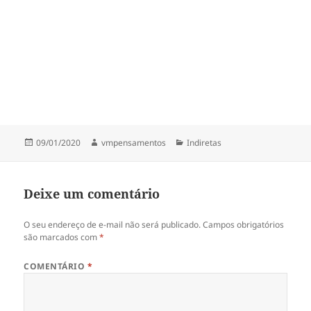
o
p
k
Publicado
Autor
Categorias
09/01/2020
vmpensamentos
Indiretas
em
Deixe um comentário
O seu endereço de e-mail não será publicado.
Campos obrigatórios
são marcados com
*
COMENTÁRIO
*