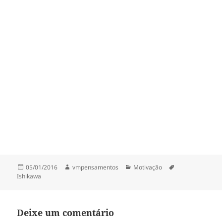
Publicado
Autor
Categorias
Tags
05/01/2016
vmpensamentos
Motivação
em
Ishikawa
Deixe um comentário