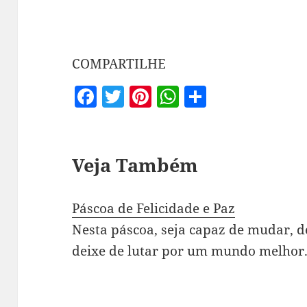
COMPARTILHE
F
T
Pi
W
S
a
w
nt
h
h
c
itt
er
at
a
e
er
es
s
re
Veja Também
b
t
A
o
p
Páscoa de Felicidade e Paz
o
p
Nesta páscoa, seja capaz de mudar, d
k
deixe de lutar por um mundo melhor