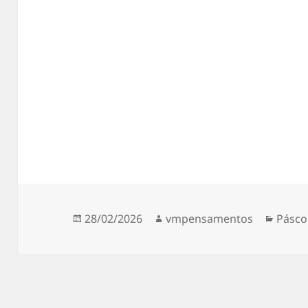
Publicado
Autor
Categ
28/02/2026
vmpensamentos
Pásco
em