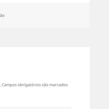
orias
xão
.
Campos obrigatórios são marcados