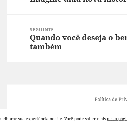
anterior:
SEGUINTE
Quando você deseja o bem
Próximo
também
post:
Política de Pr
© Viva Melhor Pensamentos - Tod
melhorar sua experiência no site. Você pode saber mais
nesta pág