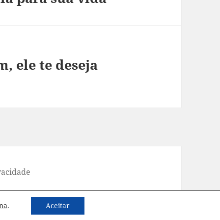
, ele te deseja
ivacidade
os os direitos reservados.
ina
.
Aceitar