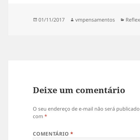
Publicado
Autor
Categ
01/11/2017
vmpensamentos
Refle
em
Deixe um comentário
O seu endereço de e-mail não será publicado
com
*
COMENTÁRIO
*