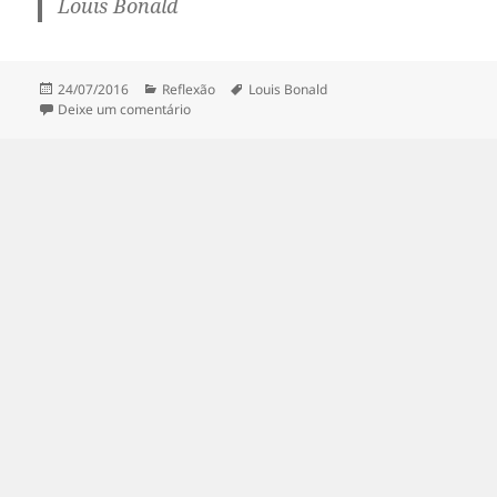
Louis Bonald
Publicado
Categorias
Tags
24/07/2016
Reflexão
Louis Bonald
em
em Quer acabar com a corrupção?
Deixe um comentário